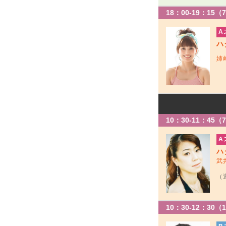
18：00-19：15（
A
ハ
姉
10：30-11：45（
A
ハ
武
（
10：30-12：30（