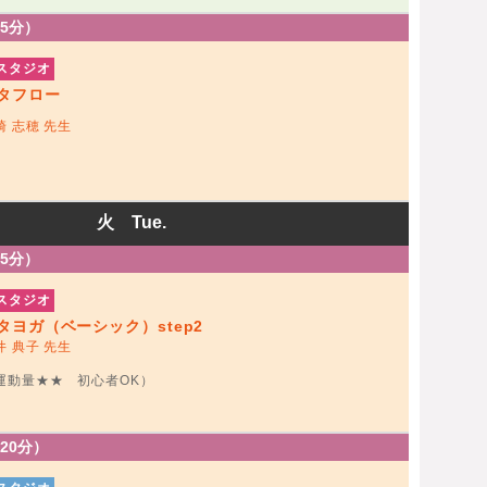
75分）
スタジオ
タフロー
崎 志穂 先生
火 Tue.
75分）
スタジオ
タヨガ（ベーシック）step2
井 典子 先生
運動量★★ 初心者OK）
120分）