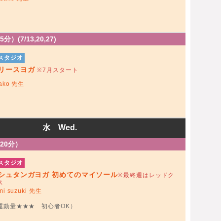
分）(7/13,20,27)
スタジオ
リースヨガ
※7月スタート
ako 先生
水 Wed.
120分）
スタジオ
シュタンガヨガ 初めてのマイソール
※最終週はレッドク
ス
mi suzuki 先生
運動量★★★ 初心者OK）