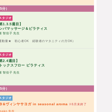
75分）
スタジオ
第1.3.5週目】
ンパマッサージ＆ピラティス
瀬 智佳子 先生
運動量★ 初心者OK 経験者のマタニティの方OK）
スタジオ
第2.4週目】
トックスフロー ピラティス
瀬 智佳子 先生
75分）
スタジオ
タ&ヴィンヤサヨガ in seasonal aroma
※6月末終了
sako 先生