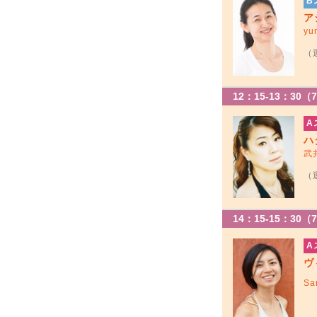
B
ア
yu
（
12：15-13：30（
A
ハ
武
（
14：15-15：30（
A
ヴ
Sa