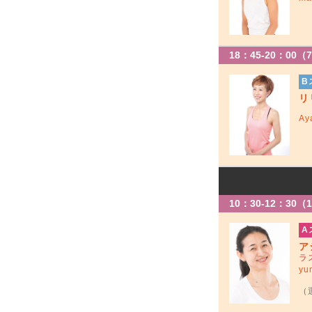
18：45-20：00（75
B
リ
Ay
10：30-12：30（
A
ア
ラ
yu
（