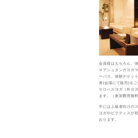
会員様はもちろん、
※アシュタンガヨガ
ーパス、体験チケッ
券(会場にて販売)を
※ロハスヨガ（外ヨ
ます。（参加費用無
中には上級者向けの
ヨガやピラティスが
おります。