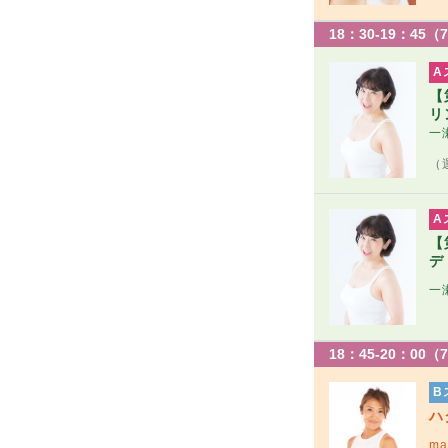
18：30-19：45（
A
【
リ
一
（
A
【
デ
一
18：45-20：00（
B
ハ
ma