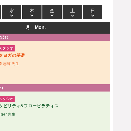
水
木
金
土
日
月 Mon.
75分）
スタジオ
タヨガの基礎
崎 志穂 先生
5分）
スタジオ
タビリティ&フローピラティス
nger 先生