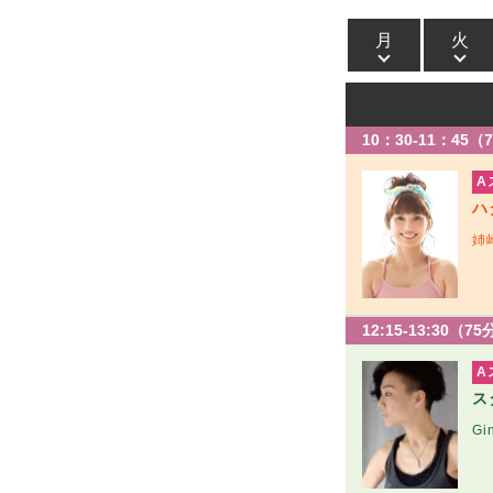
月
火
10：30-11：45（
A
ハ
姉
12:15-13:30（7
A
ス
Gi