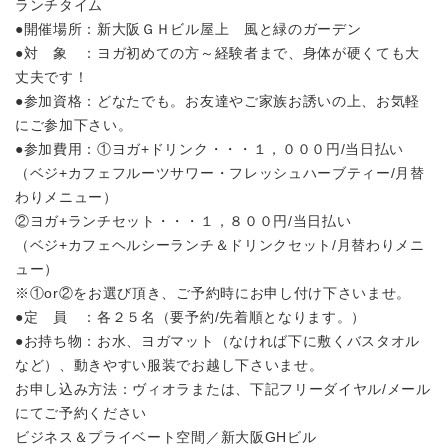
ランチタイム
●開催場所：新大阪ＧＨビル屋上 風と緑のガーデン
●対 象 ：ヨガ初めての方～経験者まで、身体が硬くても大
丈夫です！
●参加資格：どなたでも。お友達やご家族お誘いの上、お気軽
にご参加下さい。
●参加費用：①ヨガ+ドリンク・・・１，０００円/当日払い
（ベジ+カフェフルーツサワー・フレッシュハーブティー/月替
わりメニュー）
②ヨガ+ランチセット・・・１，８００円/当日払い
（ベジ+カフェヘルシーランチ＆ドリンクセット/月替わりメニ
ュー）
※①or②をお選び頂き、ご予約時にお申し付け下さいませ。
●定 員 ：各２５名（要予約/先着順となります。）
●お持ち物：お水、ヨガマット（なければ下に敷くバスタオル
など）、動きやすい服装でお越し下さいませ。
お申し込み方法：ヴィオラまたは、下記フリーダイヤル/メール
にてご予約ください
ビジネス＆プライベート空間／新大阪GHビル