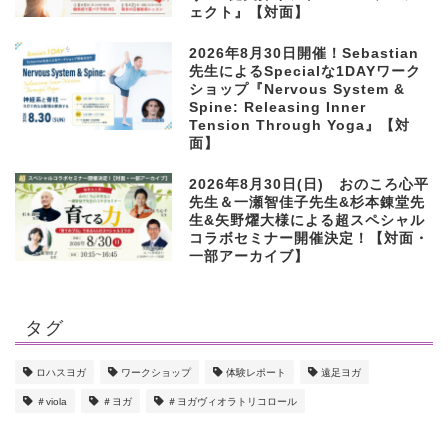
ェクト』【対面】
2026年8月30日開催！Sebastian
先生によるSpecialな1DAYワーク
ショップ『Nervous System &
Spine: Releasing Inner
Tension Through Yoga』【対
面】
2026年8月30日(日) おのころ心平
先生＆一瀬智佳子先生&杉本錬堂先
生&矢野燿大様による超スペシャル
コラボセミナー開催決定！【対面・
一部アーカイブ】
タグ
ロハスヨガ
ワークショップ
体験レポート
遠足ヨガ
＃viola
＃ヨガ
＃ヨガヴィオラトリコロール