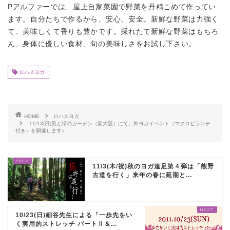
Pアルファーでは、屋上自家菜園で野菜を丹精こめて作ってい
ます。自分たちで作るから、安心、安全。新鮮な野菜は力強く
て、美味しくて香りも豊かです。採れたて新鮮な野菜はもちろ
ん、身体に優しい食材、旬の美味しさをお試し下さい。
ロハスヨガ
HOME
ロハスヨガ
11/13(日)風と緑のガーデン（新大阪）にて、外ヨガイベント（マクロビランチ
付き）を開催します♪
11/3(木/祝)秋のヨガ遠足第４弾は「熊野
古道を行く」来年の春に延期と...
10/23(日)細谷先生による「一歩先をい
く実用的ストレッチ パートⅡ＆...