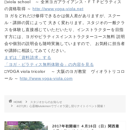
□viola school ～ 全米ヨガアライアンス・ＦＴＰピラティス
の資格取得 ～
http://www.yoga-viola.net
ヨ ガをどれだけ修得できるかは個人差がありますが、スクー
ル・講師の質によって 大きく変わります。スタジオの一般クラ
スを体験し直接感じていただいたり、インストラクターを目指
す方には、ヨガやピラティスインストラクターコース無料 説明
会や個別の説明会も随時実施していますので、 お気軽に担当者
や講師に相談してみてください。
まずは「資料請求」する
「ヨガ・ピラティス無料体験会」の内容を見る
□YOGA viola tricolor ～ 大阪のヨガ教室 ヴィオラトリコロ
ール ～
http://www.yoga-viola.com
HOME
スタジオからのお知らせ
4/27(木）心斎橋lululemonでヴィオラ貸し切りナイトイベント開催！
2017年初開催!! ４月16日（日）関西最