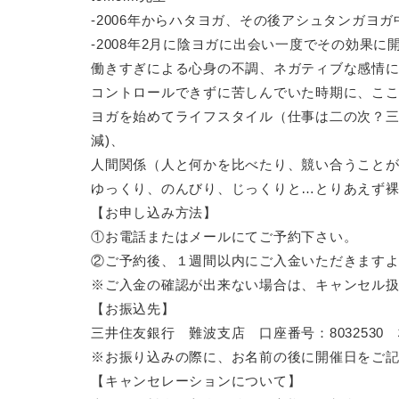
-2006年からハタヨガ、その後アシュタンガヨ
-2008年2月に陰ヨガに出会い一度でその効果
働きすぎによる心身の不調、ネガティブな感情
コントロールできずに苦しんでいた時期に、こ
ヨガを始めてライフスタイル（仕事は二の次？三
減)、
人間関係（人と何かを比べたり、競い合うことが
ゆっくり、のんびり、じっくりと…とりあえず裸
【お申し込み方法】
①お電話またはメールにてご予約下さい。
②ご予約後、１週間以内にご入金いただきます
※ご入金の確認が出来ない場合は、キャンセル
【お振込先】
三井住友銀行 難波支店 口座番号：8032530
※お振り込みの際に、お名前の後に開催日をご記入下
【キャンセレーションについて】