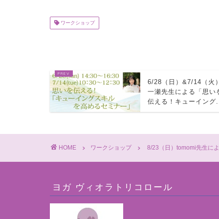
ワークショップ
6/28（日）&7/14（火
一瀬先生による「思い
伝える！キューイング..
HOME
ワークショップ
8/23（日）tomomi先
ヨガ ヴィオラトリコロール