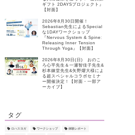
ギフト 2DAYSプロジェクト』
【対面】
2026年8月30日開催！
Sebastian先生によるSpecial
な1DAYワークショップ
『Nervous System & Spine:
Releasing Inner Tension
Through Yoga』【対面】
2026年8月30日(日) おのこ
ろ心平先生＆一瀬智佳子先生&
杉本錬堂先生&矢野燿大様によ
る超スペシャルコラボセミナ
ー開催決定！【対面・一部ア
ーカイブ】
タグ
ロハスヨガ
ワークショップ
体験レポート