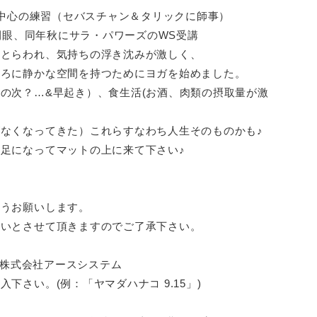
ガ中心の練習（セバスチャン＆タリックに師事）
に開眼、同年秋にサラ・パワーズのWS受講
にとらわれ、気持ちの浮き沈みが激しく、
ころに静かな空間を持つためにヨガを始めました。
の次？…&早起き）、食生活(お酒、肉類の摂取量が激
なくなってきた）これらすなわち人生そのものかも♪
足になってマットの上に来て下さい♪
ようお願いします。
扱いとさせて頂きますのでご了承下さい。
 株式会社アースシステム
さい。(例：「ヤマダハナコ 9.15」)