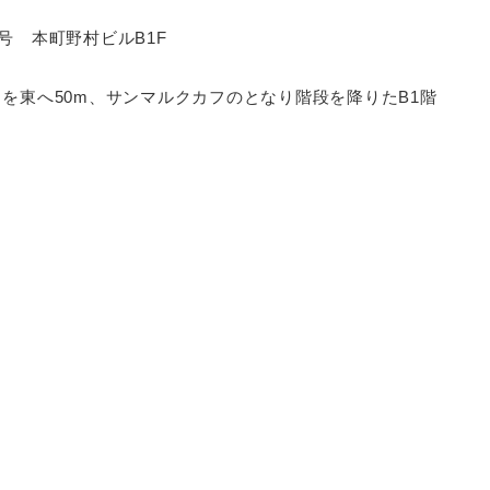
0号 本町野村ビルB1F
分
）を東へ50m、サンマルクカフのとなり階段を降りたB1階