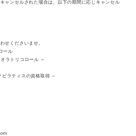
るキャンセルされた場合は、以下の期間に応じキャンセル
し
合わせくださいませ。
ロール
 ヴィオラトリコロール ～
ＦＴＰピラティスの資格取得 ～
com