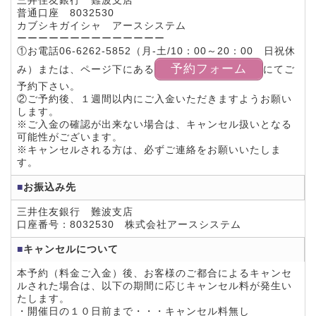
三井住友銀行 難波支店
普通口座 8032530
カブシキガイシャ アースシステム
ーーーーーーーーーーーーーー
①お電話06-6262-5852（月-土/10：00～20：00 日祝休
予約フォーム
み）または、ページ下にある
にてご
予約下さい。
②ご予約後、１週間以内にご入金いただきますようお願い
します。
※ご入金の確認が出来ない場合は、キャンセル扱いとなる
可能性がございます。
※キャンセルされる方は、必ずご連絡をお願いいたしま
す。
■
お振込み先
三井住友銀行 難波支店
口座番号：8032530 株式会社アースシステム
■
キャンセルについて
本予約（料金ご入金）後、お客様のご都合によるキャンセ
ルされた場合は、以下の期間に応じキャンセル料が発生い
たします。
・開催日の１０日前まで・・・キャンセル料無し