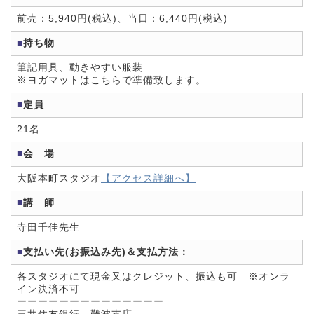
前売：5,940円(税込)、当日：6,440円(税込)
■
持ち物
筆記用具、動きやすい服装
※ヨガマットはこちらで準備致します。
■
定員
21名
■
会 場
大阪本町スタジオ
【アクセス詳細へ】
■
講 師
寺田千佳先生
■
支払い先(お振込み先)＆支払方法：
各スタジオにて現金又はクレジット、振込も可 ※オンラ
イン決済不可
ーーーーーーーーーーーーーー