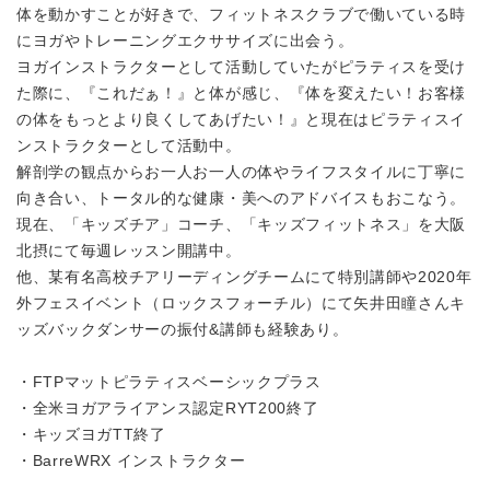
体を動かすことが好きで、フィットネスクラブで働いている時
にヨガやトレーニングエクササイズに出会う。
ヨガインストラクターとして活動していたがピラティスを受け
た際に、『これだぁ！』と体が感じ、『体を変えたい！お客様
の体をもっとより良くしてあげたい！』と現在はピラティスイ
ンストラクターとして活動中。
解剖学の観点からお一人お一人の体やライフスタイルに丁寧に
向き合い、トータル的な健康・美へのアドバイスもおこなう。
現在、「キッズチア」コーチ、「キッズフィットネス」を大阪
北摂にて毎週レッスン開講中。
他、某有名高校チアリーディングチームにて特別講師や2020年
外フェスイベント（ロックスフォーチル）にて矢井田瞳さんキ
ッズバックダンサーの振付&講師も経験あり。
・FTPマットピラティスベーシックプラス
・全米ヨガアライアンス認定RYT200終了
・キッズヨガTT終了
・BarreWRX インストラクター