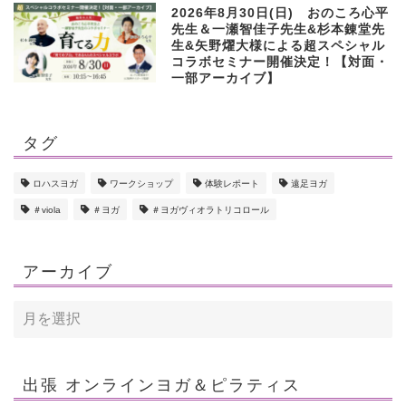
2026年8月30日(日) おのころ心平
先生＆一瀬智佳子先生&杉本錬堂先
生&矢野燿大様による超スペシャル
コラボセミナー開催決定！【対面・
一部アーカイブ】
タグ
ロハスヨガ
ワークショップ
体験レポート
遠足ヨガ
＃viola
＃ヨガ
＃ヨガヴィオラトリコロール
アーカイブ
出張 オンラインヨガ＆ピラティス